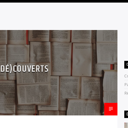
(DÉ)COUVERTS
C
P
R