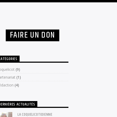
FAIRE UN DON
CATÉGORIES
oquelicot
(9)
artenariat
(1)
édaction
(4)
DERNIÈRES ACTUALITÉS
LA COQUELICOTIDIENNE