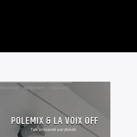
EMISSION
INTERVIEW
PODCAST
POLEMIX & LA VOIX OFF
Talk présenté par Jibédé