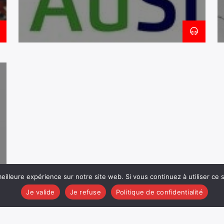
eilleure expérience sur notre site web. Si vous continuez à utiliser ce
Je valide
Je refuse
Politique de confidentialité