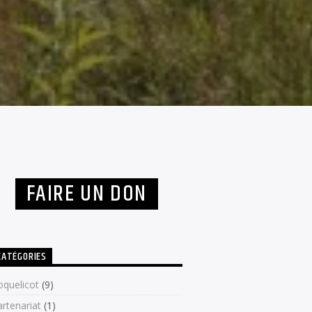
FAIRE UN DON
CATÉGORIES
oquelicot
(9)
artenariat
(1)