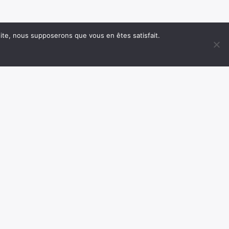
 site, nous supposerons que vous en êtes satisfait.
EMISSION
INTERVIEW
PODCAST
REDACTION
LA COQUELICOTIDIENNE
Information présentée par Juliette MOYER