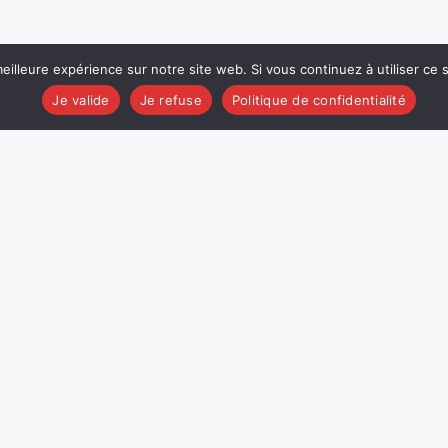
eilleure expérience sur notre site web. Si vous continuez à utiliser ce
Je valide
Je refuse
Politique de confidentialité
EMISSION
PODCAST
REDACTION
REPORTAGE
CA BOUGE SUR LE
TERRITOIRE
Information présentée par Juliette MOYER